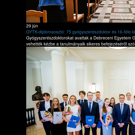
29 jún
GYTK-diplomaosztó: 75 gyógyszerészdoktor és 16-féle ki
Gyógyszerészdoktorokat avattak a Debreceni Egyetem G
vehették kézbe a tanulmányaik sikeres befejezéséről szó