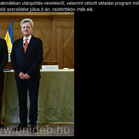
szakmákban utánpótlás-nevelésről, valamint célzott oktatási program in
ó szerződést július 2-án, csütörtökön írták alá.