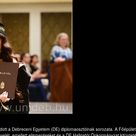
dott a Debreceni Egyetem (DE) diplomaosztóinak sorozata. A Főépület 
lét, emellett elismeréseket és a DE Hallgatói Önkormányzat kitüntetés