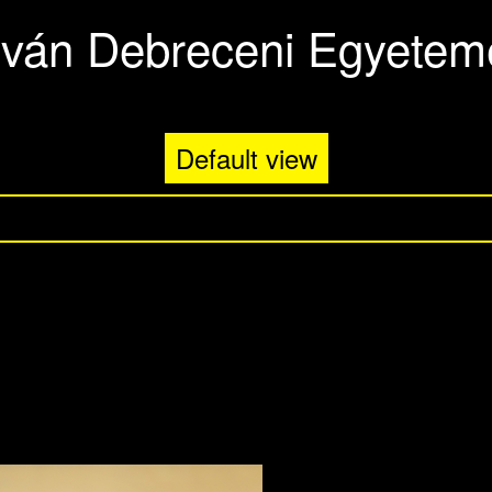
stván Debreceni Egyetemé
Default view