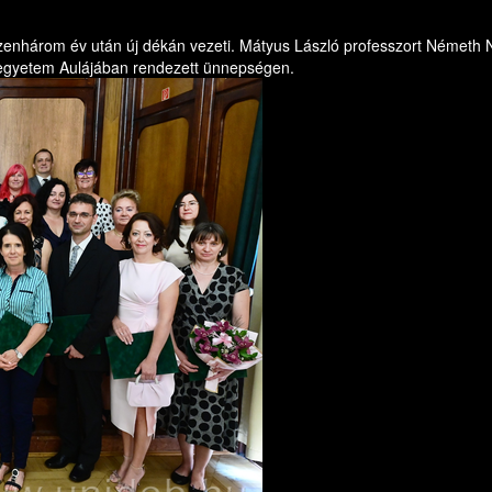
nhárom év után új dékán vezeti. Mátyus László professzort Németh Norb
z egyetem Aulájában rendezett ünnepségen.