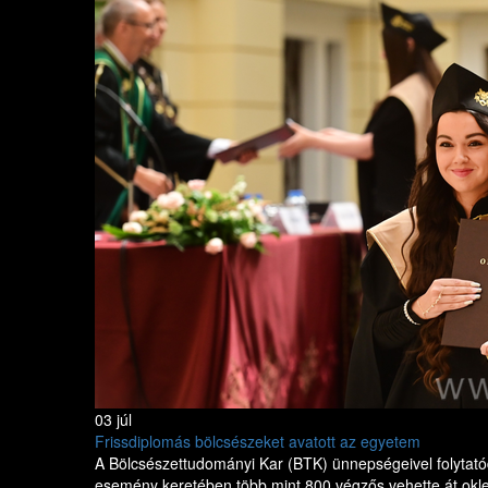
03 júl
Frissdiplomás bölcsészeket avatott az egyetem
A Bölcsészettudományi Kar (BTK) ünnepségeivel folytató
esemény keretében több mint 800 végzős vehette át okleve