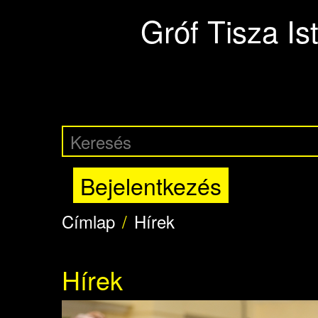
Ugrás a tartalomra
Gróf Tisza I
Bejelentkezés
Címlap
Hírek
Hírek