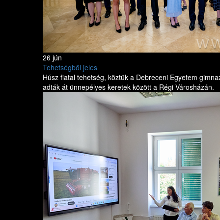
26 jún
Tehetségből jeles
Húsz fiatal tehetség, köztük a Debreceni Egyetem gimnazi
adták át ünnepélyes keretek között a Régi Városházán.