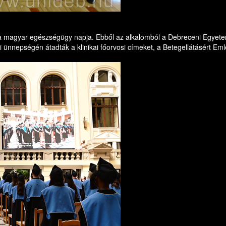
 a magyar egészségügy napja. Ebből az alkalomból a Debreceni Egyetem
ünnepségén átadták a klinikai főorvosi címeket, a Betegellátásért Emlé