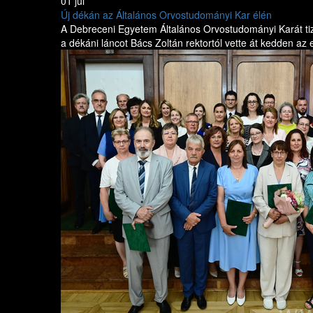
01 júl
Új dékán az Általános Orvostudományi Kar élén
A Debreceni Egyetem Általános Orvostudományi Karát tize
a dékáni láncot Bács Zoltán rektortól vette át kedden a