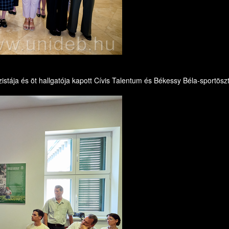
stája és öt hallgatója kapott Cívis Talentum és Békessy Béla-sportöszt