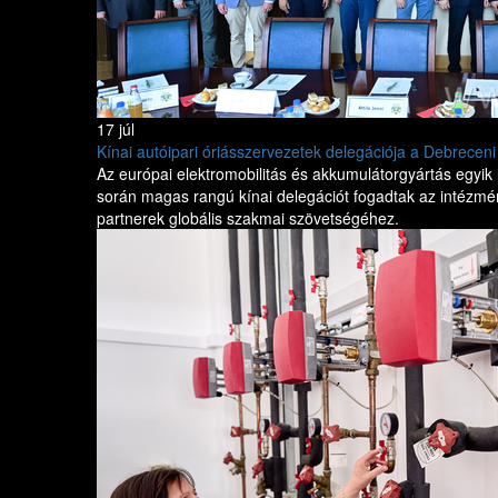
17 júl
Kínai autóipari óriásszervezetek delegációja a Debrece
Az európai elektromobilitás és akkumulátorgyártás egyik 
során magas rangú kínai delegációt fogadtak az intézmén
partnerek globális szakmai szövetségéhez.