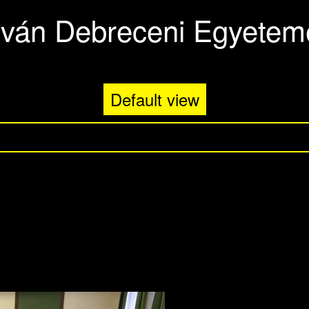
stván Debreceni Egyetemé
Default view