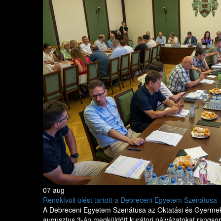
07 aug
Rendkívüli ülést tartott a Debreceni Egyetem Szenátusa
A Debreceni Egyetem Szenátusa az Oktatási és Gyermekü
augusztus 3-án megküldött kurátori pályázatokat rangsoro