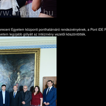
breceni Egyetem központi ponthatárváró rendezvényének, a Pont iDE Pa
gyetem legújabb gólyáit az intézmény vezetői köszöntötték.