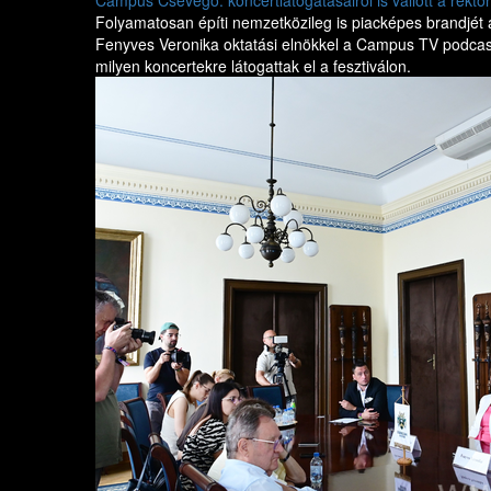
Campus Csevegő: koncertlátogatásairól is vallott a rektor
Folyamatosan építi nemzetközileg is piacképes brandjét 
Fenyves Veronika oktatási elnökkel a Campus TV podcast
milyen koncertekre látogattak el a fesztiválon.