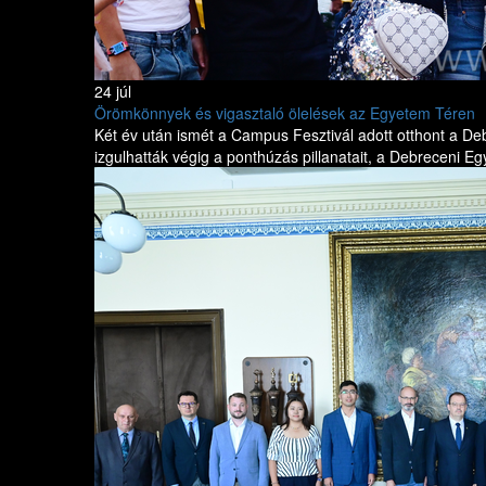
24 júl
Örömkönnyek és vigasztaló ölelések az Egyetem Téren
Két év után ismét a Campus Fesztivál adott otthont a De
izgulhatták végig a ponthúzás pillanatait, a Debreceni E