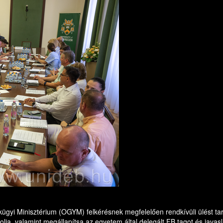
gyi Minisztérium (OGYM) felkérésnek megfelelően rendkívüli ülést t
lja, valamint megállapítsa az egyetem által delegált FB tagot és javasl