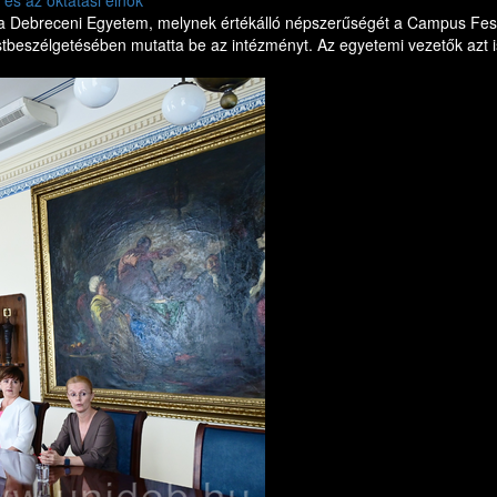
 és az oktatási elnök
a Debreceni Egyetem, melynek értékálló népszerűségét a Campus Fesztiv
beszélgetésében mutatta be az intézményt. Az egyetemi vezetők azt is