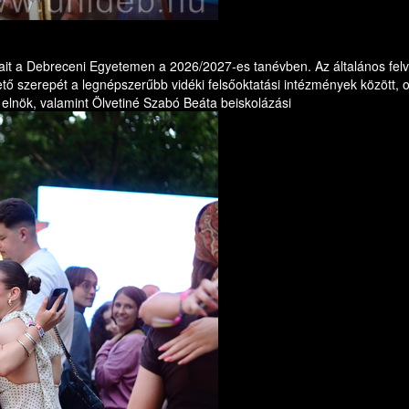
t a Debreceni Egyetemen a 2026/2027-es tanévben. Az általános felvét
zető szerepét a legnépszerűbb vidéki felsőoktatási intézmények között, 
i elnök, valamint Ölvetiné Szabó Beáta beiskolázási