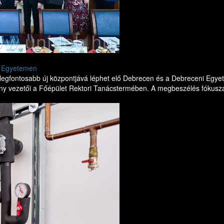
ni Egyetemen
legfontosabb új központjává léphet elő Debrecen és a Debreceni Egyetem
y vezetői a Főépület Rektori Tanácstermében. A megbeszélés fókuszába