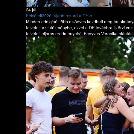
24 júl
Felvételi2026: újabb rekord a DE-n
Minden eddiginél több elsőéves kezdheti meg tanulmányai
felvételt az intézménybe, ezzel a DE továbbra is őrzi ve
felvételi eljárás eredményeiről Fenyves Veronika oktatás