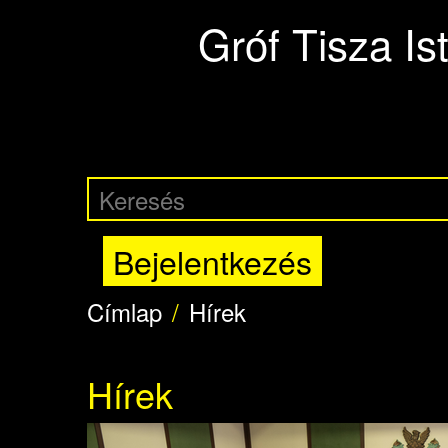
Ugrás a tartalomra
Gróf Tisza I
Bejelentkezés
Címlap
Hírek
Hírek