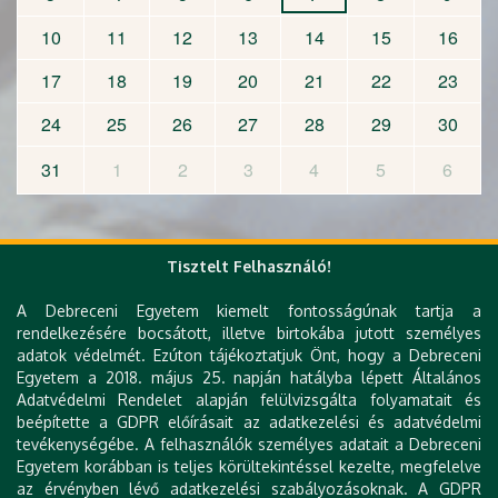
10
11
12
13
14
15
16
17
18
19
20
21
22
23
24
25
26
27
28
29
30
31
1
2
3
4
5
6
Tovább az összes eseményre
Tisztelt Felhasználó!
A Debreceni Egyetem kiemelt fontosságúnak tartja a
rendelkezésére bocsátott, illetve birtokába jutott személyes
adatok védelmét. Ezúton tájékoztatjuk Önt, hogy a Debreceni
Egyetem a 2018. május 25. napján hatályba lépett Általános
Adatvédelmi Rendelet alapján felülvizsgálta folyamatait és
beépítette a GDPR előírásait az adatkezelési és adatvédelmi
tevékenységébe. A felhasználók személyes adatait a Debreceni
Gyorslinkek
Egyetem korábban is teljes körültekintéssel kezelte, megfelelve
az érvényben lévő adatkezelési szabályozásoknak. A GDPR
DE telefonkönyv