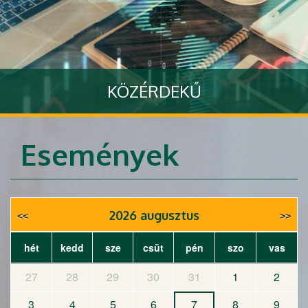
KÖZÉRDEKŰ
Tovább
Események
2026 augusztus
hét
kedd
sze
csüt
pén
szo
vas
27
28
29
30
31
1
2
3
4
5
6
7
8
9