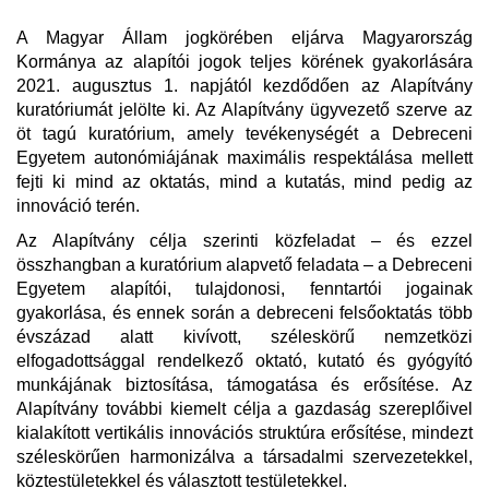
A Magyar Állam jogkörében eljárva Magyarország
Kormánya az alapítói jogok teljes körének gyakorlására
2021. augusztus 1. napjától kezdődően az Alapítvány
kuratóriumát jelölte ki. Az Alapítvány ügyvezető szerve az
öt tagú kuratórium, amely tevékenységét a Debreceni
Egyetem autonómiájának maximális respektálása mellett
fejti ki mind az oktatás, mind a kutatás, mind pedig az
innováció terén.
Az Alapítvány célja szerinti közfeladat – és ezzel
összhangban a kuratórium alapvető feladata – a Debreceni
Egyetem alapítói, tulajdonosi, fenntartói jogainak
gyakorlása, és ennek során a debreceni felsőoktatás több
évszázad alatt kivívott, széleskörű nemzetközi
elfogadottsággal rendelkező oktató, kutató és gyógyító
munkájának biztosítása, támogatása és erősítése. Az
Alapítvány további kiemelt célja a gazdaság szereplőivel
kialakított vertikális innovációs struktúra erősítése, mindezt
széleskörűen harmonizálva a társadalmi szervezetekkel,
köztestületekkel és választott testületekkel.