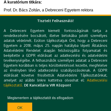
A kuratórium titkára:
Prof. Dr. Bács Zoltán, a Debreceni Egyetem rektora
Tisztelt Felhasználó!
Frissítés dátuma: 2026.06.16.
A Debreceni Egyetem kiemelt fontosságúnak tartja a
rendelkezésére bocsátott, illetve birtokába jutott személyes
adatok védelmét. Ezúton tájékoztatjuk Önt, hogy a Debreceni
Egyetem a 2018. május 25. napján hatályba lépett Általános
Adatvédelmi Rendelet alapján felülvizsgálta folyamatait és
beépítette a GDPR előírásait az adatkezelési és adatvédelmi
tevékenységébe. A felhasználók személyes adatait a Debreceni
Gyorslinkek
Egyetem korábban is teljes körültekintéssel kezelte, megfelelve
az érvényben lévő adatkezelési szabályozásoknak. A GDPR
DE telefonkönyv
előírásait követve frissítettük Adatvédelmi Tájékoztatónkat,
e-Organogram
amelyet az alábbi linkre kattintva olvashat el:
Adatkezelési
Hibabejelentés
tájékoztató.
DE Kancellária VIR Központ
Technikai információk
Impresszum
Kapcsolat
Megismertem a tájékoztatót és elfogadom
OK
H-4032 DEBRECEN, EGYETEM TÉR 1. | TEL.: +36 52 512 900