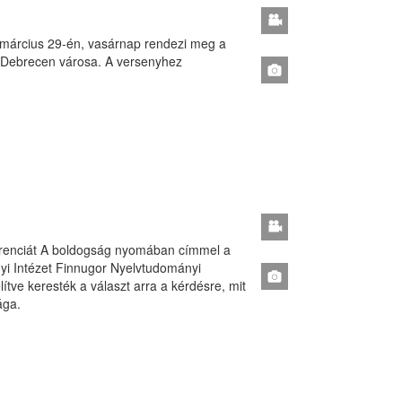
 március 29-én, vasárnap rendezi meg a
s Debrecen városa. A versenyhez
ferenciát A boldogság nyomában címmel a
i Intézet Finnugor Nyelvtudományi
ve keresték a választ arra a kérdésre, mit
ága.