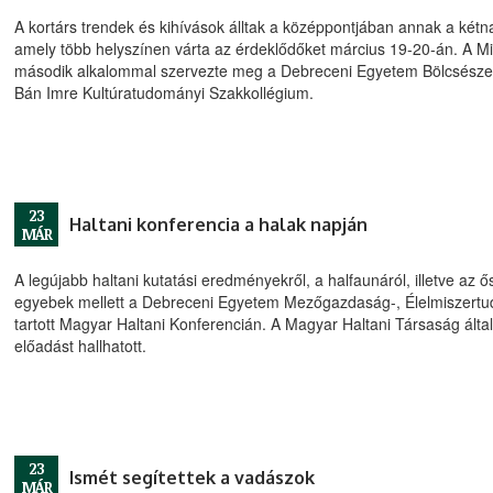
A kortárs trendek és kihívások álltak a középpontjában annak a kétna
amely több helyszínen várta az érdeklődőket március 19-20-án. A M
második alkalommal szervezte meg a Debreceni Egyetem Bölcsészet
Bán Imre Kultúratudományi Szakkollégium.
23
Haltani konferencia a halak napján
MÁR
A legújabb haltani kutatási eredményekről, a halfaunáról, illetve az 
egyebek mellett a Debreceni Egyetem Mezőgazdaság-, Élelmiszert
tartott Magyar Haltani Konferencián. A Magyar Haltani Társaság álta
előadást hallhatott.
23
Ismét segítettek a vadászok
MÁR