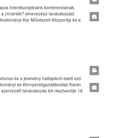
pos interdiszciplináris konferenciának,
i a (m)érték? elnevezésű tanácskozást
tudományi Kar Művészeti Központja és a
őshonos és a jövevény halfajokról esett szó
udományi és Környezetgazdálkodási Karán
l szervezett tanácskozás 64 résztvevője 18