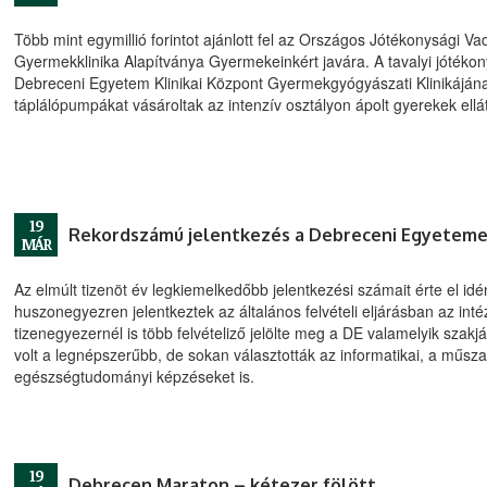
Több mint egymillió forintot ajánlott fel az Országos Jótékonysági V
Gyermekklinika Alapítványa Gyermekeinkért javára. A tavalyi jóték
Debreceni Egyetem Klinikai Központ Gyermekgyógyászati Klinikájának
táplálópumpákat vásároltak az intenzív osztályon ápolt gyerekek ell
19
Rekordszámú jelentkezés a Debreceni Egyetem
MÁR
Az elmúlt tizenöt év legkiemelkedőbb jelentkezési számait érte el i
huszonegyezren jelentkeztek az általános felvételi eljárásban az in
tizenegyezernél is több felvételiző jelölte meg a DE valamelyik sza
volt a legnépszerűbb, de sokan választották az informatikai, a műsz
egészségtudományi képzéseket is.
19
Debrecen Maraton – kétezer fölött