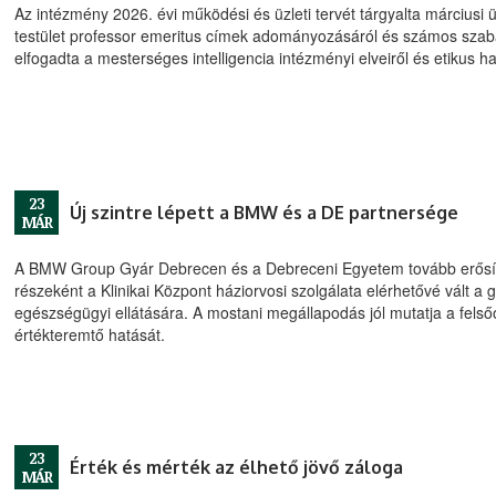
Az intézmény 2026. évi működési és üzleti tervét tárgyalta március
testület professor emeritus címek adományozásáról és számos szabá
elfogadta a mesterséges intelligencia intézményi elveiről és etikus ha
23
Új szintre lépett a BMW és a DE partnersége
MÁR
A BMW Group Gyár Debrecen és a Debreceni Egyetem tovább erősít
részeként a Klinikai Központ háziorvosi szolgálata elérhetővé vált a
egészségügyi ellátására. A mostani megállapodás jól mutatja a fels
értékteremtő hatását.
23
Érték és mérték az élhető jövő záloga
MÁR