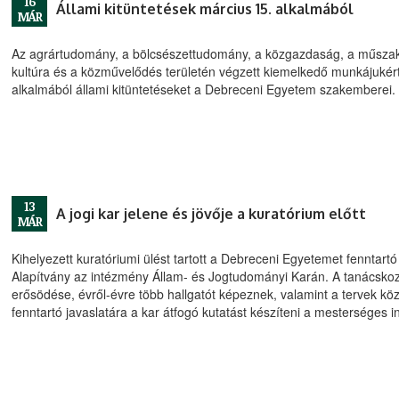
16
Állami kitüntetések március 15. alkalmából
MÁR
Az agrártudomány, a bölcsészettudomány, a közgazdaság, a műszak
kultúra és a közművelődés területén végzett kiemelkedő munkájukért
alkalmából állami kitüntetéseket a Debreceni Egyetem szakemberei.
13
A jogi kar jelene és jövője a kuratórium előtt
MÁR
Kihelyezett kuratóriumi ülést tartott a Debreceni Egyetemet fenntar
Alapítvány az intézmény Állam- és Jogtudományi Karán. A tanácskoz
erősödése, évről-évre több hallgatót képeznek, valamint a tervek kö
fenntartó javaslatára a kar átfogó kutatást készíteni a mesterséges in