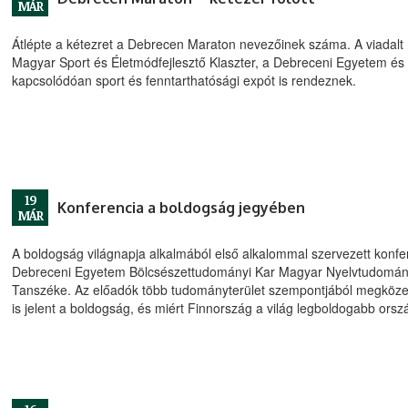
MÁR
Átlépte a kétezret a Debrecen Maraton nevezőinek száma. A viadalt
Magyar Sport és Életmódfejlesztő Klaszter, a Debreceni Egyetem é
kapcsolódóan sport és fenntarthatósági expót is rendeznek.
19
Konferencia a boldogság jegyében
MÁR
A boldogság világnapja alkalmából első alkalommal szervezett kon
Debreceni Egyetem Bölcsészettudományi Kar Magyar Nyelvtudomány
Tanszéke. Az előadók több tudományterület szempontjából megközelít
is jelent a boldogság, és miért Finnország a világ legboldogabb orsz