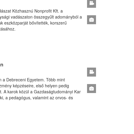
adászat Közhasznú Nonprofit Kft. a
onysági vadászaton összegyűlt adományból a
 eszközparját bővítették, korszerű
átásához.
en
dén a Debreceni Egyetem. Több mint
tézmény képzéseire, első helyen pedig
kját. A karok közül a Gazdaságtudományi Kar
aki, a pedagógus, valamint az orvos- és