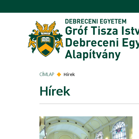
Ugrás a tartalomra
DEBRECENI EGYETEM
Gróf Tisza Ist
Debreceni Eg
Alapítvány
CÍMLAP
Hírek
Hírek