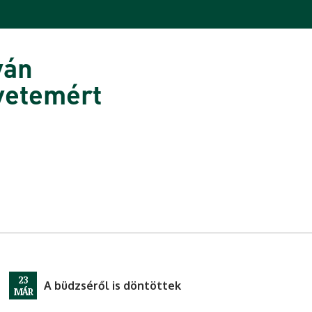
ván
yetemért
23
A büdzséről is döntöttek
MÁR