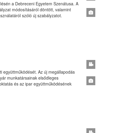
i ülésén a Debreceni Egyetem Szenátusa. A
lyzat módosításáról döntött, valamint
sználatáról szóló új szabályzatot.
i együttműködését. Az új megállapodás
 gyár munkatársainak elsődleges
őoktatás és az ipar együttműködésének