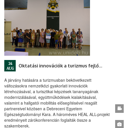
24
Oktatási innovációk a turizmus fejlődéséért
AUG
A járvány hatására a turizmusban bekövetkezett
változásokra nemzetközi gyakorlati innovációk
létrehozásával, a turisztikai képzések tananyagának
modernizálásával, együttműködések kialakításával,
valamint a hallgatói mobilitás elősegítésével reagált
partnereivel közösen a Debreceni Egyetem
Egészségtudományi Kara. A hároméves HEAL ALL-projekt
eredményeit zárókonferencián foglalták össze a
szakemberek.