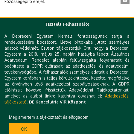
közösségépítő erejét.
« első
‹ előző
…
106
107
108
109
Tisztelt Felhasználó!
Oldalak
110
111
112
113
114
…
következő ›
A Debreceni Egyetem kiemelt fontosságúnak tartja a
rendelkezésére bocsátott, illetve birtokába jutott személyes
utolsó »
adatok védelmét. Ezúton tájékoztatjuk Önt, hogy a Debreceni
Egyetem a 2018. május 25. napján hatályba lépett Általános
Adatvédelmi Rendelet alapján felülvizsgálta folyamatait és
beépítette a GDPR előírásait az adatkezelési és adatvédelmi
tevékenységébe. A felhasználók személyes adatait a Debreceni
Gyorslinkek
Egyetem korábban is teljes körültekintéssel kezelte, megfelelve
az érvényben lévő adatkezelési szabályozásoknak. A GDPR
DE telefonkönyv
előírásait követve frissítettük Adatvédelmi Tájékoztatónkat,
e-Organogram
amelyet az alábbi linkre kattintva olvashat el:
Adatkezelési
Hibabejelentés
tájékoztató.
DE Kancellária VIR Központ
Technikai információk
Impresszum
Kapcsolat
Megismertem a tájékoztatót és elfogadom
OK
H-4032 DEBRECEN, EGYETEM TÉR 1. | TEL.: +36 52 512 900