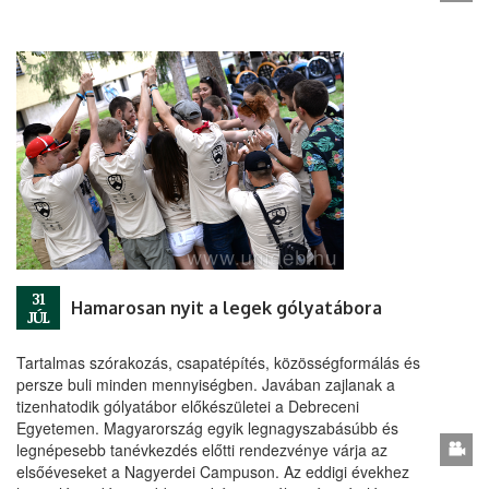
31
Hamarosan nyit a legek gólyatábora
JÚL
Tartalmas szórakozás, csapatépítés, közösségformálás és
persze buli minden mennyiségben. Javában zajlanak a
tizenhatodik gólyatábor előkészületei a Debreceni
Egyetemen. Magyarország egyik legnagyszabásúbb és
legnépesebb tanévkezdés előtti rendezvénye várja az
elsőéveseket a Nagyerdei Campuson. Az eddigi évekhez