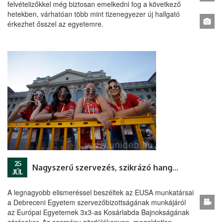
felvételizőkkel még biztosan emelkedni fog a következő
hetekben, várhatóan több mint tizenegyezer új hallgató
érkezhet ősszel az egyetemre.
25
Nagyszerű szervezés, szikrázó hangulat
JÚL
A legnagyobb elismeréssel beszéltek az EUSA munkatársai
a Debreceni Egyetem szervezőbizottságának munkájáról
az Európai Egyetemek 3x3-as Kosárlabda Bajnokságának