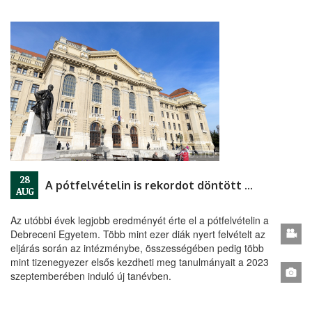
28
A pótfelvételin is rekordot döntött a Debreceni Egyetem
AUG
Az utóbbi évek legjobb eredményét érte el a pótfelvételin a
Debreceni Egyetem. Több mint ezer diák nyert felvételt az
eljárás során az intézménybe, összességében pedig több
mint tizenegyezer elsős kezdheti meg tanulmányait a 2023
szeptemberében induló új tanévben.