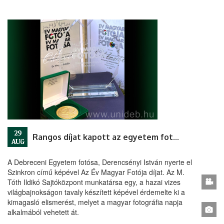
29
Rangos díjat kapott az egyetem fotóriportere
AUG
A Debreceni Egyetem fotósa, Derencsényi István nyerte el
Szinkron című képével Az Év Magyar Fotója díjat. Az M.
Tóth Ildikó Sajtóközpont munkatársa egy, a hazai vizes
világbajnokságon tavaly készített képével érdemelte ki a
kimagasló elismerést, melyet a magyar fotográfia napja
alkalmából vehetett át.