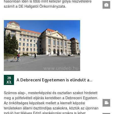
hasonlóan idén is több mint kétezer gólya részvételére
számít a DE Hallgatói Önkormányzata.
28
A Debreceni Egyetemen is elindult a pótfelvételi
JÚL
Számos alap-, mesterképzési és osztatlan szakot hirdetett
meg a pótfelvételi eljárás keretében a Debreceni Egyetem.
Az önköltséges képzések mellett a kiemelt képzési
területeken állami ösztöndíjas szakokra, köztük az újonnan
induló hat féléves Edző alapképzési szakra is lehet