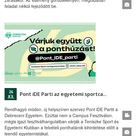
zárásakor. Az esemény gördülékenyen, megoldatlan
feladat nélkül fejeződött be.
24
Pont iDE Parti az egyetemi sportcampuson
JÚL
Rendhagyó módon, új helyszínen szervez Pont iDE Partit a
Debreceni Egyetem. Ezúttal nem a Campus Fesztiválon,
mégis igazi fesztiválhangulatban várják a Teniszke Sport és
Egyetemi Klubban a felvételi ponthatárok kihirdetése előtt a
leendő egyetemistákat.