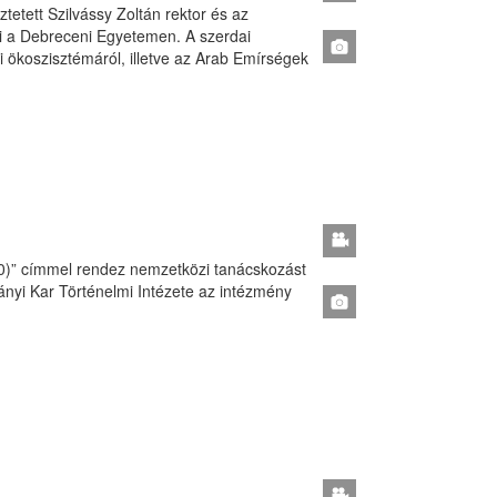
tetett Szilvássy Zoltán rektor és az
 a Debreceni Egyetemen. A szerdai
ti ökoszisztémáról, illetve az Arab Emírségek
0)” címmel rendez nemzetközi tanácskozást
nyi Kar Történelmi Intézete az intézmény