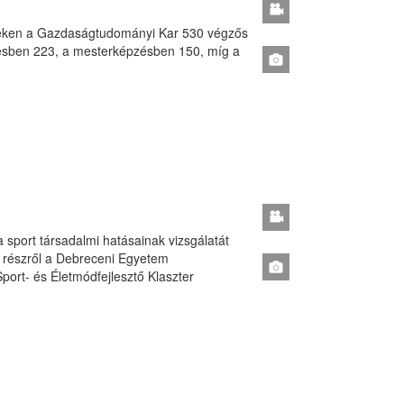
teken a Gazdaságtudományi Kar 530 végzős
pzésben 223, a mesterképzésben 150, míg a
a sport társadalmi hatásainak vizsgálatát
 részről a Debreceni Egyetem
port- és Életmódfejlesztő Klaszter