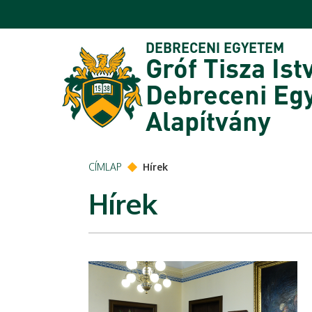
Ugrás a tartalomra
DEBRECENI EGYETEM
Gróf Tisza Ist
Debreceni Eg
Alapítvány
CÍMLAP
Hírek
Hírek