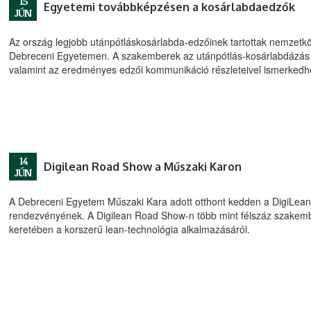
15
Egyetemi továbbképzésen a kosárlabdaedzők
JÚN
Az ország legjobb utánpótláskosárlabda-edzőinek tartottak nemzetköz
Debreceni Egyetemen. A szakemberek az utánpótlás-kosárlabdázás ok
valamint az eredményes edzői kommunikáció részleteivel ismerkedh
14
Digilean Road Show a Műszaki Karon
JÚN
A Debreceni Egyetem Műszaki Kara adott otthont kedden a DigiLe
rendezvényének. A Digilean Road Show-n több mint félszáz szakemb
keretében a korszerű lean-technológia alkalmazásáról.