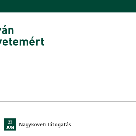
ván
yetemért
23
Nagyköveti látogatás
JÚN