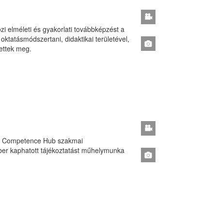
i elméleti és gyakorlati továbbképzést a
tatásmódszertani, didaktikai területével,
ettek meg.
an Competence Hub szakmai
er kaphatott tájékoztatást műhelymunka