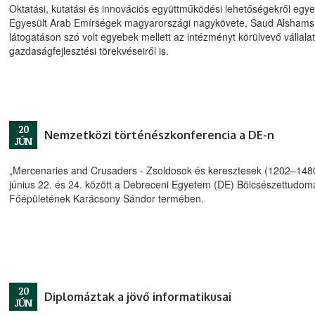
Oktatási, kutatási és innovációs együttműködési lehetőségekről egyez
Egyesült Arab Emírségek magyarországi nagykövete, Saud Alshamsi
látogatáson szó volt egyebek mellett az intézményt körülvevő vállala
gazdaságfejlesztési törekvéseiről is.
20
Nemzetközi történészkonferencia a DE-n
JÚN
„Mercenaries and Crusaders - Zsoldosok és keresztesek (1202–148
június 22. és 24. között a Debreceni Egyetem (DE) Bölcsészettudomá
Főépületének Karácsony Sándor termében.
20
Diplomáztak a jövő informatikusai
JÚN