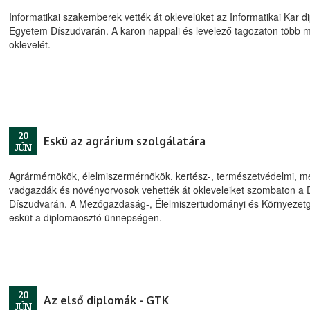
Informatikai szakemberek vették át oklevelüket az Informatikai Kar
Egyetem Díszudvarán. A karon nappali és levelező tagozaton több m
oklevelét.
20
Eskü az agrárium szolgálatára
JÚN
Agrármérnökök, élelmiszermérnökök, kertész-, természetvédelmi, 
vadgazdák és növényorvosok vehették át okleveleiket szombaton a
Díszudvarán. A Mezőgazdaság-, Élelmiszertudományi és Környezetga
esküt a diplomaosztó ünnepségen.
20
Az első diplomák - GTK
JÚN