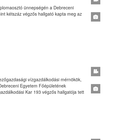
 diplomaosztó ünnepségén a Debreceni
int kétszáz végzős hallgató kapta meg az
mezőgazdasági vízgazdálkodási mérnökök,
 Debreceni Egyetem Főépületének
zdálkodási Kar 193 végzős hallgatója tett