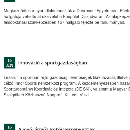
Megkezdődtek a nyári diplomaosztók a Debreceni Egyetemen. Pén
hallgatója vehette át oklevelét a Főépület Díszudvarán. Az alapké
felsőoktatási szakképzésben 157 hallgató fejezte be tanulmányait.
16
Innováció a sportgazdaságban
JÚN
Lezárult a sportban rejlő gazdasági lehetőségek kiaknázását, illetve 
célzó Inno4Sports nemzetközi program. A kezdeményezésben hazai
Sporttudományi Koordinációs Intézete (DE SKI), valamint a Magyar S
Szolgáltató Közhasznú Nonprofit Kft. vett részt.
16
A jövő járműalkotói versenyeztek