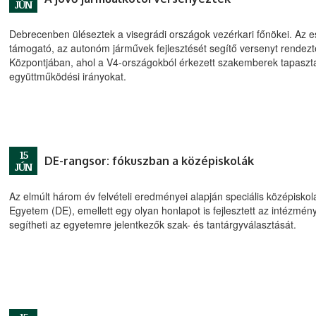
JÚN
Debrecenben üléseztek a visegrádi országok vezérkari főnökei. Az
támogató, az autonóm járművek fejlesztését segítő versenyt rendez
Központjában, ahol a V4-országokból érkezett szakemberek tapasztala
együttműködési irányokat.
15
DE-rangsor: fókuszban a középiskolák
JÚN
Az elmúlt három év felvételi eredményei alapján speciális középiskol
Egyetem (DE), emellett egy olyan honlapot is fejlesztett az intézm
segítheti az egyetemre jelentkezők szak- és tantárgyválasztását.