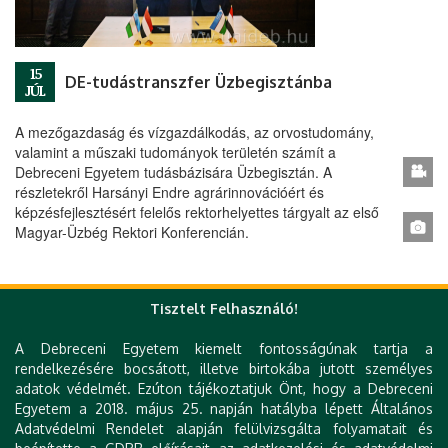
15
DE-tudástranszfer Üzbegisztánba
JÚL
A mezőgazdaság és vízgazdálkodás, az orvostudomány,
valamint a műszaki tudományok területén számít a
Debreceni Egyetem tudásbázisára Üzbegisztán. A
részletekről Harsányi Endre agrárinnovációért és
képzésfejlesztésért felelős rektorhelyettes tárgyalt az első
Magyar-Üzbég Rektori Konferencián.
« első
‹ előző
…
171
172
173
174
Tisztelt Felhasználó!
Oldalak
175
176
177
178
179
…
következő ›
A Debreceni Egyetem kiemelt fontosságúnak tartja a
rendelkezésére bocsátott, illetve birtokába jutott személyes
utolsó »
adatok védelmét. Ezúton tájékoztatjuk Önt, hogy a Debreceni
Egyetem a 2018. május 25. napján hatályba lépett Általános
Adatvédelmi Rendelet alapján felülvizsgálta folyamatait és