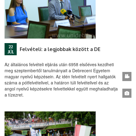
22
Felvételi: a legjobbak között a DE
JÚL
Az általános felvételi eljárás után 6958 elsőéves kezdheti
meg szeptembertől tanulmányait a Debreceni Egyetem
magyar nyelvű képzésein. Az idén felvételt nyert hallgatók
száma a pótfelvételivel, a határon túli felvételivel és az
angol nyelvű képzésekre felvettekkel együtt meghaladhatja
a tízezret.