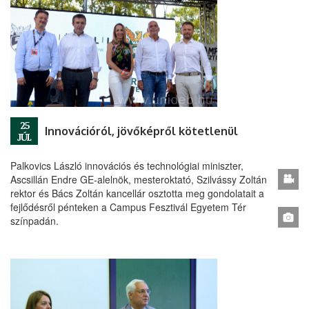
25
Innovációról, jövőképről kötetlenül
JÚL
Palkovics László innovációs és technológiai miniszter,
Ascsillán Endre GE-alelnök, mesteroktató, Szilvássy Zoltán
rektor és Bács Zoltán kancellár osztotta meg gondolatait a
fejlődésről pénteken a Campus Fesztivál Egyetem Tér
színpadán.