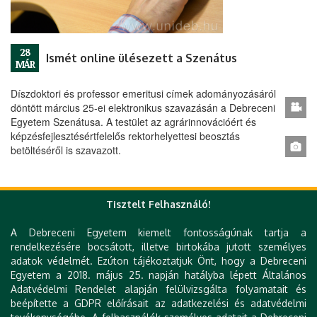
28
Ismét online ülésezett a Szenátus
MÁR
Díszdoktori és professor emeritusi címek adományozásáról
döntött március 25-ei elektronikus szavazásán a Debreceni
Egyetem Szenátusa. A testület az agrárinnovációért és
képzésfejlesztésértfelelős rektorhelyettesi beosztás
betöltéséről is szavazott.
« első
‹ előző
…
177
178
179
180
Tisztelt Felhasználó!
Oldalak
181
182
183
184
185
következő ›
A Debreceni Egyetem kiemelt fontosságúnak tartja a
rendelkezésére bocsátott, illetve birtokába jutott személyes
utolsó »
adatok védelmét. Ezúton tájékoztatjuk Önt, hogy a Debreceni
Egyetem a 2018. május 25. napján hatályba lépett Általános
Adatvédelmi Rendelet alapján felülvizsgálta folyamatait és
beépítette a GDPR előírásait az adatkezelési és adatvédelmi