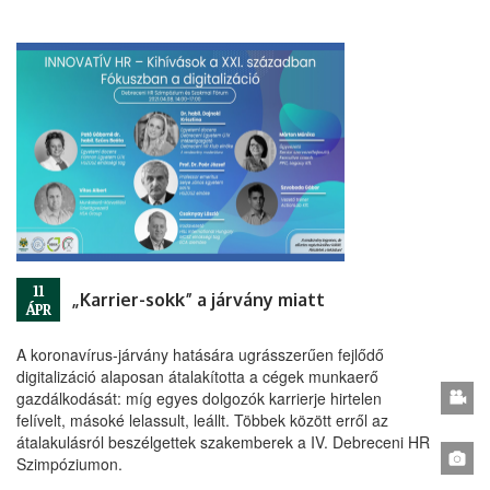
11
„Karrier-sokk” a járvány miatt
ÁPR
A koronavírus-járvány hatására ugrásszerűen fejlődő
digitalizáció alaposan átalakította a cégek munkaerő
gazdálkodását: míg egyes dolgozók karrierje hirtelen
felívelt, másoké lelassult, leállt. Többek között erről az
átalakulásról beszélgettek szakemberek a IV. Debreceni HR
Szimpóziumon.