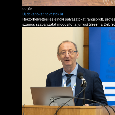
22 jún
Új dékánokat neveztek ki
Rektorhelyettesi és elnöki pályázatokat rangsorolt, prof
számos szabályzatát módosította júniusi ülésén a Debrec