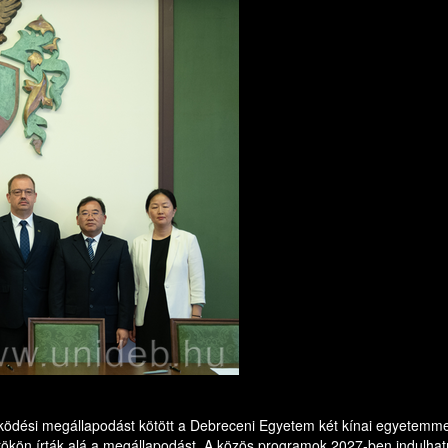
dési megállapodást kötött a Debreceni Egyetem két kínai egyetemmel. 
rtökön írták alá a megállapodást. A közös programok 2027-ben indulhat