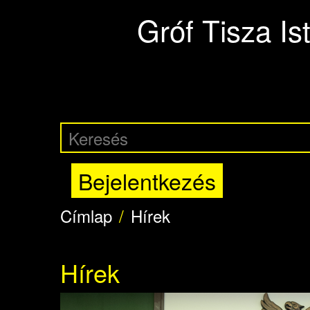
Ugrás a tartalomra
Gróf Tisza I
Bejelentkezés
Címlap
Hírek
Hírek