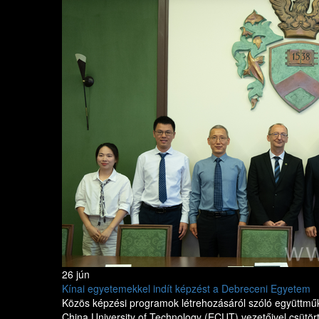
26 jún
Kínai egyetemekkel indít képzést a Debreceni Egyetem
Közös képzési programok létrehozásáról szóló együttműkö
China University of Technology (ECUT) vezetőivel csütö