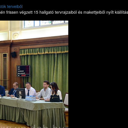
tók terveiből
issen végzett 15 hallgató tervrajzaiból és makettjeiből nyílt kiállítá