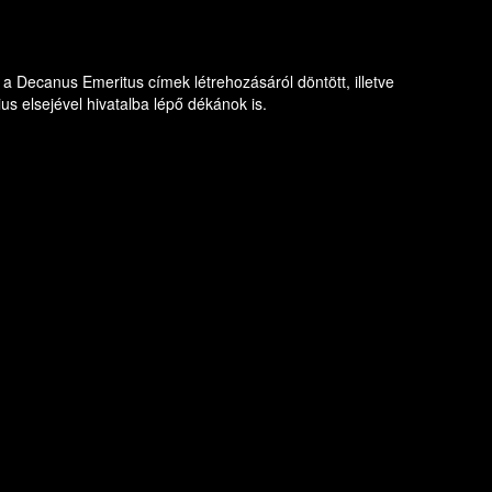
a Decanus Emeritus címek létrehozásáról döntött, illetve
s elsejével hivatalba lépő dékánok is.