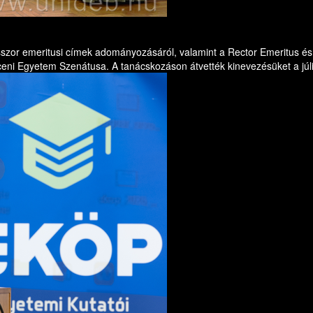
esszor emeritusi címek adományozásáról, valamint a Rector Emeritus és 
eni Egyetem Szenátusa. A tanácskozáson átvették kinevezésüket a júliu