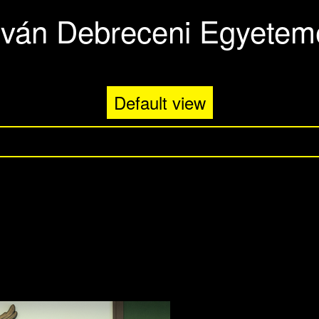
stván Debreceni Egyetemé
Default view