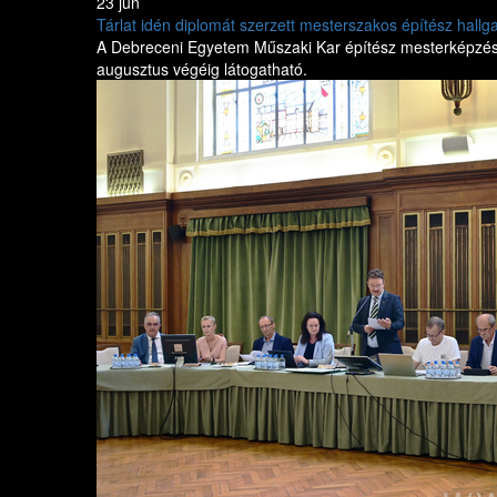
23 jún
Tárlat idén diplomát szerzett mesterszakos építész hallga
A Debreceni Egyetem Műszaki Kar építész mesterképzésén fr
augusztus végéig látogatható.