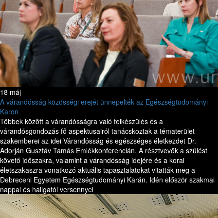
18 máj
A várandósság közösségi erejét ünnepelték az Egészségtudományi
Karon
Többek között a várandósságra való felkészülés és a
várandósgondozás fő aspektusairól tanácskoztak a tématerület
szakemberei az idei Várandósság és egészséges életkezdet Dr.
Adorján Gusztáv Tamás Emlékkonferencián. A résztvevők a szülést
követő időszakra, valamint a várandósság idejére és a korai
életszakaszra vonatkozó aktuális tapasztalatokat vitatták meg a
Debreceni Egyetem Egészségtudományi Karán. Idén először szakmai
nappal és hallgatói versennyel