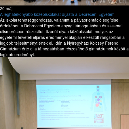
20 máj
A leghatékonyabb középiskolákat díjazta a Debreceni Egyetem
Az iskolai tehetséggondozás, valamint a pályaorientáció segítése
érdekében a Debreceni Egyetem anyagi támogatásban és szakmai
elismerésben részesített tizenöt olyan középiskolát, melyek az
egyetemi felvételi eljárás eredményei alapján elkészült rangsorban a
legjobb teljesítményt érték el. Idén a Nyíregyházi Kölcsey Ferenc
Gimnázium érte el a támogatásban részesíthető gimnáziumok között a
legjobb eredményt.