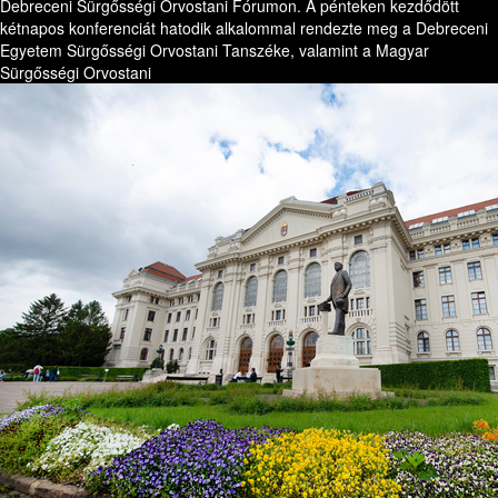
Debreceni Sürgősségi Orvostani Fórumon. A pénteken kezdődött
kétnapos konferenciát hatodik alkalommal rendezte meg a Debreceni
Egyetem Sürgősségi Orvostani Tanszéke, valamint a Magyar
Sürgősségi Orvostani