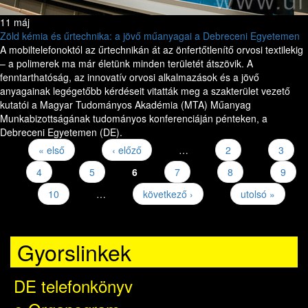
11 máj
Zöld kémia és űrtechnika: a jövő műanyagai a Debreceni Egyetemen
A mobiltelefonoktól az űrtechnikán át az önfertőtlenítő orvosi textilekig
– a polimerek ma már életünk minden területét átszövik. A
fenntarthatóság, az innovatív orvosi alkalmazások és a jövő
anyagainak legégetőbb kérdéseit vitatták meg a szakterület vezető
kutatói a Magyar Tudományos Akadémia (MTA) Műanyag
Munkabizottságának tudományos konferenciáján pénteken, a
Debreceni Egyetemen (DE).
« első
‹ előző
…
2
3
Oldalak
4
5
6
7
8
9
10
…
következő ›
utolsó »
Gyorslinkek
DE telefonkönyv