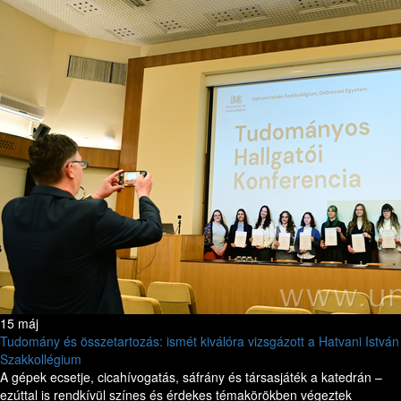
15 máj
Tudomány és összetartozás: ismét kiválóra vizsgázott a Hatvani István
Szakkollégium
A gépek ecsetje, cicahívogatás, sáfrány és társasjáték a katedrán –
ezúttal is rendkívül színes és érdekes témakörökben végeztek