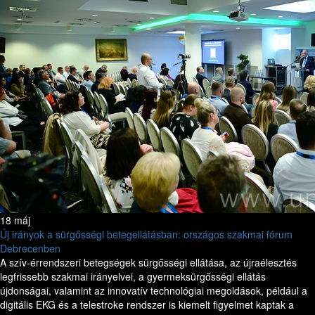
18 máj
Új irányok a sürgősségi betegellátásban: országos szakmai fórum
Debrecenben
A szív-érrendszeri betegségek sürgősségi ellátása, az újraélesztés
legfrissebb szakmai irányelvei, a gyermeksürgősségi ellátás
újdonságai, valamint az innovatív technológiai megoldások, például a
digitális EKG és a telestroke rendszer is kiemelt figyelmet kaptak a