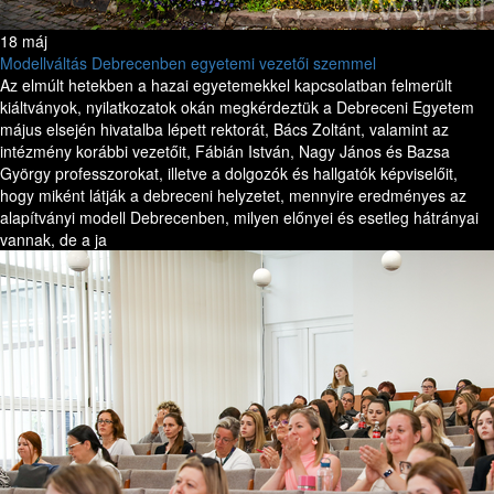
18 máj
Modellváltás Debrecenben egyetemi vezetői szemmel
Az elmúlt hetekben a hazai egyetemekkel kapcsolatban felmerült
kiáltványok, nyilatkozatok okán megkérdeztük a Debreceni Egyetem
május elsején hivatalba lépett rektorát, Bács Zoltánt, valamint az
intézmény korábbi vezetőit, Fábián István, Nagy János és Bazsa
György professzorokat, illetve a dolgozók és hallgatók képviselőit,
hogy miként látják a debreceni helyzetet, mennyire eredményes az
alapítványi modell Debrecenben, milyen előnyei és esetleg hátrányai
vannak, de a ja