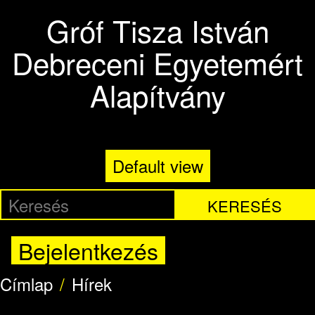
Ugrás a tartalomra
Gróf Tisza István
Debreceni Egyetemért
Alapítvány
Default view
KERESÉS
Bejelentkezés
Címlap
Hírek