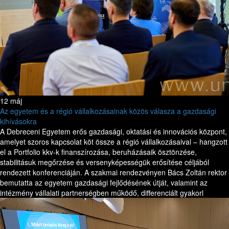
12 máj
Az egyetem és a régió vállalkozásainak közös válasza a gazdasági
kihívásokra
A Debreceni Egyetem erős gazdasági, oktatási és innovációs központ,
amelyet szoros kapcsolat köt össze a régió vállalkozásaival – hangzott
el a Portfolio kkv-k finanszírozása, beruházásaik ösztönzése,
stabilitásuk megőrzése és versenyképességük erősítése céljából
rendezett konferenciáján. A szakmai rendezvényen Bács Zoltán rektor
bemutatta az egyetem gazdasági fejlődésének útját, valamint az
intézmény vállalati partnerségben működő, differenciált gyakorl