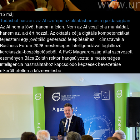
15 máj
Tudásból haszon: az AI szerepe az oktatásban és a gazdaságban
Az AI nem a jövő, hanem a jelen. Nem az AI veszi el a munkádat,
hanem az, aki ért hozzá. Az oktatás célja digitális kompetenciákat
fejleszteni egy jövőtálló generáció felépítéséhez – címszavak a
Business Forum 2026 mesterséges intelligenciával foglalkozó
kerekasztal-beszélgetéséből. A PwC Magyarország által szervezett
eseményen Bács Zoltán rektor hangsúlyozta: a mesterséges
intelligencia használatához kapcsolódó képzések bevezetése
elkerülhetetlen a köznevelésbe