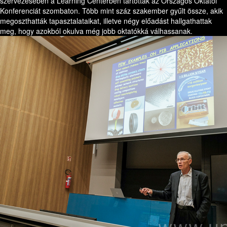
szervezésében a Learning Centerben tartották az Országos Oktatói
Konferenciát szombaton. Több mint száz szakember gyűlt össze, akik
megoszthatták tapasztalataikat, illetve négy előadást hallgathattak
meg, hogy azokból okulva még jobb oktatókká válhassanak.