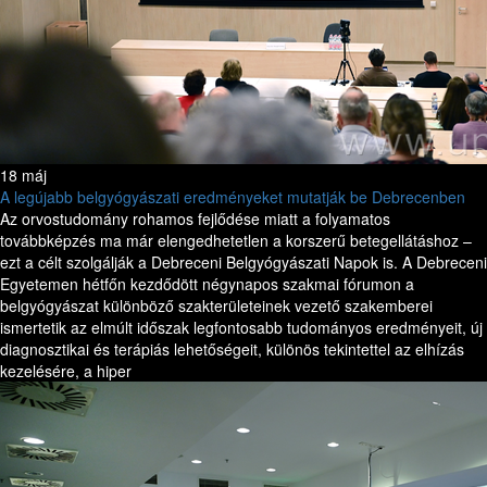
18 máj
A legújabb belgyógyászati eredményeket mutatják be Debrecenben
Az orvostudomány rohamos fejlődése miatt a folyamatos
továbbképzés ma már elengedhetetlen a korszerű betegellátáshoz –
ezt a célt szolgálják a Debreceni Belgyógyászati Napok is. A Debreceni
Egyetemen hétfőn kezdődött négynapos szakmai fórumon a
belgyógyászat különböző szakterületeinek vezető szakemberei
ismertetik az elmúlt időszak legfontosabb tudományos eredményeit, új
diagnosztikai és terápiás lehetőségeit, különös tekintettel az elhízás
kezelésére, a hiper