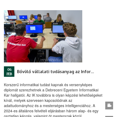
06
Bővülő vállalati tudásanyag az Informatikai Karon
FEB
Korszerű informatikai tudást kapnak és versenyképes
diplomát szerezhetnek a Debreceni Egyetem Informatikai
Kar hallgatói. Az IK továbbra is olyan képzési lehetőségeket
kínál, melyek szervesen kapcsolódnak az
adattudományhoz és a mesterséges intelligenciához. A
2024-es általános felvételi eljárásban három alap- és egy
osztatlan képzés, valamint öt mesterszak közül