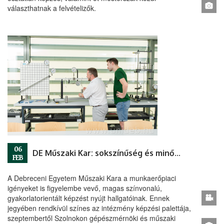
választhatnak a felvételizők.
06
DE Műszaki Kar: sokszínűség és minőség
FEB
A Debreceni Egyetem Műszaki Kara a munkaerőpiaci
igényeket is figyelembe vevő, magas színvonalú,
gyakorlatorientált képzést nyújt hallgatóinak. Ennek
jegyében rendkívül színes az intézmény képzési palettája,
szeptembertől Szolnokon gépészmérnöki és műszaki