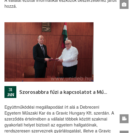
A vállalat ezúttal informatikai eszközök beszerzéséhez járult
hozzá.
31
Szorosabbra fűzi a kapcsolatot a Műszaki Kar és a Gravic Hungary
JAN
Együttműködési megállapodást írt alá a Debreceni
Egyetem Műszaki Kar és a Gravic Hungary Kft. szerdán. A
szerződés értelmében a vállalat többek között szakmai
gyakorlati helyet biztosít az egyetem hallgatóinak,
rendszeresen szerveznek gyárlátogatást, illetve a Gravic