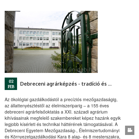
02
Debreceni agrárképzés - tradíció és innováció
FEB
Az ökológiai gazdálkodástól a precíziós mezőgazdaságig,
az állattenyésztéstől az élelmiszeriparig – a 155 éves
debreceni agrárfelsőoktatás a XXI. századi agrárium
kihívásainak megfelelő szakembereket képez hazánk egyik
legjobb kísérleti és technikai háttérének támogatásával. A
Debreceni Egyetem Mezőgazdaság-, Élelmiszertudományi
és Környezetgazdálkodási Kara 8 alap- és 8 mesterszakra,