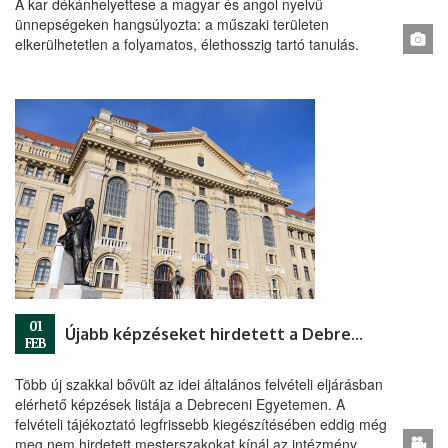
A kar dékánhelyettese a magyar és angol nyelvű
ünnepségeken hangsúlyozta: a műszaki területen
elkerülhetetlen a folyamatos, élethosszig tartó tanulás.
01
Újabb képzéseket hirdetett a Debreceni Egyetem
FEB
Több új szakkal bővült az idei általános felvételi eljárásban
elérhető képzések listája a Debreceni Egyetemen. A
felvételi tájékoztató legfrissebb kiegészítésében eddig még
meg nem hirdetett mesterszakokat kínál az intézmény,