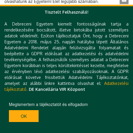
olvashatunk az Egyetemi Élet legújabb számában.
Tisztelt Felhasználó!
« első
‹ előző
…
88
89
90
91
92
A Debreceni Egyetem kiemelt fontosságúnak tartja a
Oldalak
rendelkezésére bocsátott, illetve birtokába jutott személyes
93
94
95
96
…
következő ›
utolsó »
adatok védelmét. Ezúton tájékoztatjuk Önt, hogy a Debreceni
Egyetem a 2018. május 25. napján hatályba lépett Általános
Adatvédelmi Rendelet alapján felülvizsgálta folyamatait és
beépítette a GDPR előírásait az adatkezelési és adatvédelmi
tevékenységébe. A felhasználók személyes adatait a Debreceni
Gyorslinkek
Egyetem korábban is teljes körültekintéssel kezelte, megfelelve
az érvényben lévő adatkezelési szabályozásoknak. A GDPR
DE telefonkönyv
előírásait követve frissítettük Adatvédelmi Tájékoztatónkat,
e-Organogram
amelyet az alábbi linkre kattintva olvashat el:
Adatkezelési
Hibabejelentés
tájékoztató.
DE Kancellária VIR Központ
Technikai információk
Impresszum
Kapcsolat
Megismertem a tájékoztatót és elfogadom
OK
H-4032 DEBRECEN, EGYETEM TÉR 1. | TEL.: +36 52 512 900