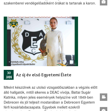
szakemberei vendégelőadóként órákat is tartanak a karon.
30
Az új év első Egyetemi Élete
JAN
Miként készülnek az utolsó vizsgaidőszakban a végzés előtt
álló hallgatók, mitől sikeres a DEAC vívója, Battai Sugár
Katinka, milyen jeles események helyszíne volt 1849-ben
Debrecen és jól teljesít mostanában a Debreceni Egyetem
férfi kosárlabdacsapata. Egyebek mellett ezekről