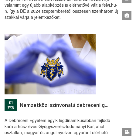
valamint egy újabb alapképzés is elérhetővé vált a felvi.hu-
n, így a DE a 2024 szeptemberétől összesen tizenhárom új
szakkal várja a jelentkezőket.
01
Nemzetközi színvonalú debreceni gyógyszeripari oktatás
FEB
A Debreceni Egyetem egyik legdinamikusabban fejlődő
kara a húsz éves Gyógyszerésztudományi Kar, ahol
osztatlan, magyar és angol nyelven egyaránt elérhető