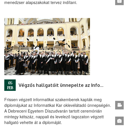
menedzser alapszakokat tervez indítani.
05
Végzős hallgatóit ünnepelte az Informatikai Kar
FEB
Frissen végzett informatikai szakemberek kapták meg
diplomájukat az Informatikai Kar oklevélátadó ünnepségén.
A Debreceni Egyetem Díszudvarán tartott ceremónián
mintegy kétszáz, nappali és levelező tagozaton végzett
hallgató vehette át a diplomáját.