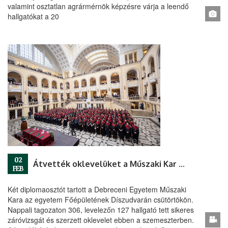
valamint osztatlan agrármérnök képzésre várja a leendő
hallgatókat a 20
02
Átvették oklevelüket a Műszaki Kar végzősei
FEB
Két diplomaosztót tartott a Debreceni Egyetem Műszaki
Kara az egyetem Főépületének Díszudvarán csütörtökön.
Nappali tagozaton 306, levelezőn 127 hallgató tett sikeres
záróvizsgát és szerzett oklevelet ebben a szemeszterben.