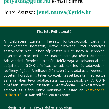
palyazat@gtide.hu
e-mail címre.
Jenei Zsuzsa:
jenei.zsuzsa@gtide.hu
Tisztelt Felhasználó!
Frissítés dátuma: 2024.04.16.
A Debreceni Egyetem kiemelt fontosságúnak tartja a
rendelkezésére bocsátott, illetve birtokába jutott személyes
adatok védelmét. Ezúton tájékoztatjuk Önt, hogy a Debreceni
Egyetem a 2018. május 25. napján hatályba lépett Általános
Adatvédelmi Rendelet alapján felülvizsgálta folyamatait és
beépítette a GDPR előírásait az adatkezelési és adatvédelmi
tevékenységébe. A felhasználók személyes adatait a Debreceni
Gyorslinkek
Egyetem korábban is teljes körültekintéssel kezelte, megfelelve
az érvényben lévő adatkezelési szabályozásoknak. A GDPR
DE telefonkönyv
előírásait követve frissítettük Adatvédelmi Tájékoztatónkat,
e-Organogram
amelyet az alábbi linkre kattintva olvashat el:
Adatkezelési
Hibabejelentés
tájékoztató.
DE Kancellária VIR Központ
Technikai információk
Impresszum
Kapcsolat
Megismertem a tájékoztatót és elfogadom