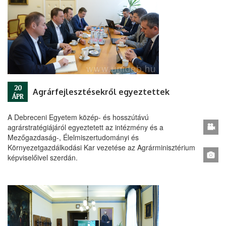
20
Agrárfejlesztésekről egyeztettek
ÁPR
A Debreceni Egyetem közép- és hosszútávú
agrárstratégiájáról egyeztetett az intézmény és a
Mezőgazdaság-, Élelmiszertudományi és
Környezetgazdálkodási Kar vezetése az Agrárminisztérium
képviselőivel szerdán.