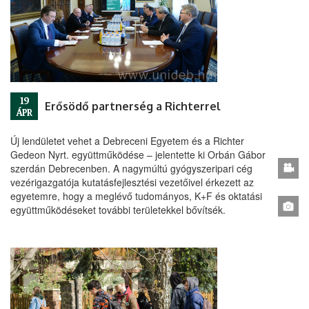
19
Erősödő partnerség a Richterrel
ÁPR
Új lendületet vehet a Debreceni Egyetem és a Richter
Gedeon Nyrt. együttműködése – jelentette ki Orbán Gábor
szerdán Debrecenben. A nagymúltú gyógyszeripari cég
vezérigazgatója kutatásfejlesztési vezetőivel érkezett az
egyetemre, hogy a meglévő tudományos, K+F és oktatási
együttműködéseket további területekkel bővítsék.