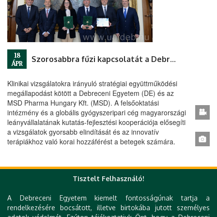
18
Szorosabbra fűzi kapcsolatát a Debreceni Egyetem és az MSD
ÁPR
Klinikai vizsgálatokra irányuló stratégiai együttműködési
megállapodást kötött a Debreceni Egyetem (DE) és az
MSD Pharma Hungary Kft. (MSD). A felsőoktatási
intézmény és a globális gyógyszeripari cég magyarországi
leányvállalatának kutatás-fejlesztési kooperációja elősegíti
a vizsgálatok gyorsabb elindítását és az innovatív
terápiákhoz való korai hozzáférést a betegek számára.
« első
‹ előző
…
115
116
117
118
Tisztelt Felhasználó!
Oldalak
119
120
121
122
123
…
következő ›
A Debreceni Egyetem kiemelt fontosságúnak tartja a
rendelkezésére bocsátott, illetve birtokába jutott személyes
utolsó »