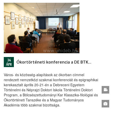
24
Ókortörténeti konferencia a DE BTK-n
ÁPR
Város- és közösség-alapítások az ókorban címmel
rendezett nemzetközi szakmai konferenciát és epigraphikai
kerekasztalt április 20-21-én a Debreceni Egyetem
Történelmi és Néprajzi Doktori Iskola Történelmi Doktori
Program, a Bölcsészettudományi Kar Klasszika-filológiai és
Ókortörténeti Tanszéke és a Magyar Tudományos
Akadémia több szakmai bizottsága.