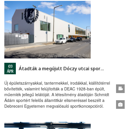
03
Átadták a megújult Dóczy utcai sportcampust
ÁPR
Új épületszárnyakkal, tantermekkel, irodákkal, kiállítótérrel
bővítették, valamint felújították a DEAC 1928-ban épült,
műemlék jellegű lelátóját. A létesítmény átadóján Schmidt
Ádám sportért felelős államtitkár elismeréssel beszélt a
Debreceni Egyetemen megvalósuló sportkoncepcióról.