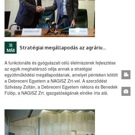
31
Stratégiai megállapodás az agrárium jövőjéért
MÁR
A funkcionális és gyógyászati célú élelmiszerek fejlesztése
az egyik meghatározó célja annak a stratégiai
együttműködési megállapodásnak, amelyet pénteken kötött
a Debreceni Egyetem a NAGISZ Zrt-vel. A szerződést
Szilvássy Zoltán, a Debreceni Egyetem rektora és Benedek
Fülöp, a NAGISZ Zrt. igazgatóságának elnöke írta alá.