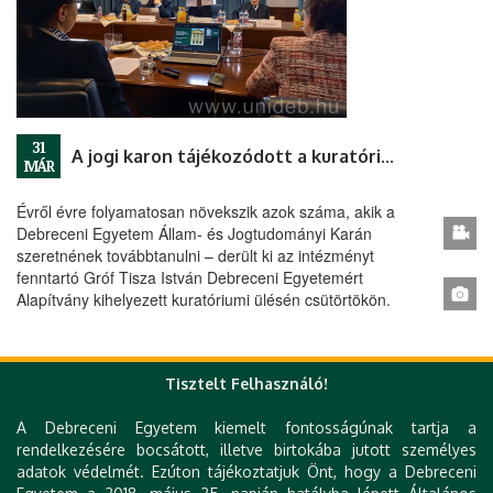
31
A jogi karon tájékozódott a kuratórium
MÁR
Évről évre folyamatosan növekszik azok száma, akik a
Debreceni Egyetem Állam- és Jogtudományi Karán
szeretnének továbbtanulni – derült ki az intézményt
fenntartó Gróf Tisza István Debreceni Egyetemért
Alapítvány kihelyezett kuratóriumi ülésén csütörtökön.
« első
‹ előző
…
117
118
119
120
Tisztelt Felhasználó!
Oldalak
121
122
123
124
125
…
következő ›
A Debreceni Egyetem kiemelt fontosságúnak tartja a
rendelkezésére bocsátott, illetve birtokába jutott személyes
utolsó »
adatok védelmét. Ezúton tájékoztatjuk Önt, hogy a Debreceni