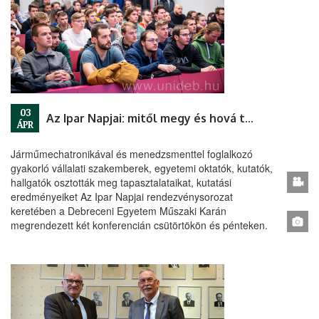
03
Az Ipar Napjai: mitől megy és hová tart
ÁPR
Járműmechatronikával és menedzsmenttel foglalkozó
gyakorló vállalati szakemberek, egyetemi oktatók, kutatók,
hallgatók osztották meg tapasztalataikat, kutatási
eredményeiket Az Ipar Napjai rendezvénysorozat
keretében a Debreceni Egyetem Műszaki Karán
megrendezett két konferencián csütörtökön és pénteken.