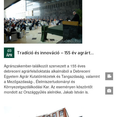
03
Tradíció és innováció – 155 év agrártörténelem
ÁPR
Agrárszakember-találkozót szervezett a 155 éves
debreceni agrárfelsőoktatás alkalmából a Debreceni
Egyetem Agrár Kutatóintézetek és Tangazdaság, valamint
a Mezőgazdaság-, Élelmiszertudományi és
Környezetgazdálkodási Kar. Az eseményen köszöntőt
mondott az Országgyűlés alelnöke, Jakab István is.