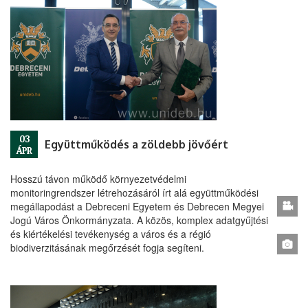
03
Együttműködés a zöldebb jövőért
ÁPR
Hosszú távon működő környezetvédelmi
monitoringrendszer létrehozásáról írt alá együttműködési
megállapodást a Debreceni Egyetem és Debrecen Megyei
Jogú Város Önkormányzata. A közös, komplex adatgyűjtési
és kiértékelési tevékenység a város és a régió
biodiverzitásának megőrzését fogja segíteni.