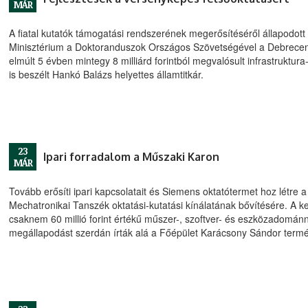
MÁR
A fiatal kutatók támogatási rendszerének megerősítéséről állapodot
Minisztérium a Doktoranduszok Országos Szövetségével a Debrece
elmúlt 5 évben mintegy 8 milliárd forintból megvalósult infrastruktura
is beszélt Hankó Balázs helyettes államtitkár.
23
Ipari forradalom a Műszaki Karon
MÁR
Tovább erősíti ipari kapcsolatait és Siemens oktatótermet hoz létr
Mechatronikai Tanszék oktatási-kutatási kínálatának bővítésére. A 
csaknem 60 millió forint értékű műszer-, szoftver- és eszközadománny
megállapodást szerdán írták alá a Főépület Karácsony Sándor term