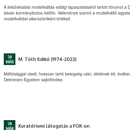
A felsőoktatási modellváltás eddigi tapasztalatairól tartott fórumot
István kormánybiztos hétfőn. Véleménye szerint a modellváltó egye
modellváltást sikersztoriként értékeli.
28
M. Tóth Ildikó (1974-2022)
MÁR
Méltósággal viselt, hosszan tartó betegség után, életének 49. évében 
Debreceni Egyetem sajtófőnöke.
28
Kuratóriumi látogatás a FOK-on
MÁR