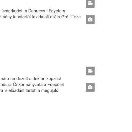
ben ismerkedett a Debreceni Egyetem
ény fenntartói feladatait ellátó Gróf Tisza
mára rendezett a doktori képzést
randusz Önkormányzata a Főépület
 is előadást tartott a megújuló