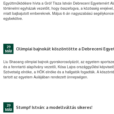
Együttműködésre hívta a Gróf Tisza István Debreceni Egyetemért Al
történelmi egyházak vezetőit, hogy összefogva, a közösség erejével,
miatt bajbajutott embereknek. Május 6-án nagyszabású segélykonce
egybekötve.
29
Olimpiai bajnokát köszöntötte a Debreceni Egy
MÁR
Liu Shaoang olimpiai bajnok gyorskorcsolyázót, az egyetem sportsz
és a fenntartó alapítvány vezetői, Kósa Lajos országgyűlési képvis
Szövetség elnöke, a HÖK elnöke és a hallgatók fogadták. A köszönt
tartott az egyetem Aulájában rendezett ünnepségen.
29
Stumpf István: a modellváltás sikeres!
MÁR