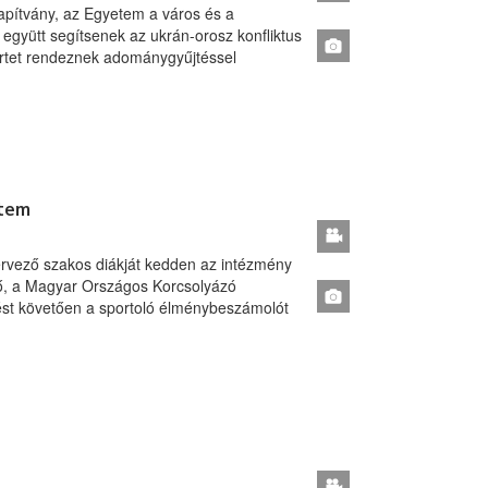
apítvány, az Egyetem a város és a
 együtt segítsenek az ukrán-orosz konfliktus
rtet rendeznek adománygyűjtéssel
etem
ervező szakos diákját kedden az intézmény
elő, a Magyar Országos Korcsolyázó
ést követően a sportoló élménybeszámolót