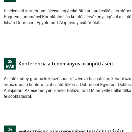
Kihelyezett kuratóriumi üléssel egybekötött kari tanácsülés kereté
Fogorvostudományi Kar oktatási és kutatási tevékenységével az intézm
István Debreceni Egyetemért Alapítvány csütörtökön.
25
Konferencia a tudományos utánpótlásért
MÁR
Az intézmény graduális képzésben résztvevő hallgatói és kutatói szá
népszerűsítő konferenciát csütörtökön a Debreceni Egyetem Dokto
Aulájában. Az eseményen Hankó Balázs, az ITM helyettes államtitkára
felsőoktatásról.
24
Fejlesztések a versenyképes felsőoktatásért