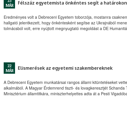
23
Félszáz egyetemista önkéntes segít a határokon
MÁR
Eredményes volt a Debreceni Egyetem toborzója, mostanra csaknem 
hallgató jelentkezett, hogy önkéntesként segítse az Ukrajnából men
tolmácsból volt, erre nyújtott megnyugtató megoldást a DE Humanitá
22
Elismerések az egyetemi szakembereknek
MÁR
A Debreceni Egyetem munkatársai rangos állami kitüntetéseket vette
alkalmából. A Magyar Érdemrend tiszti- és lovagkeresztjét Schanda 
Minisztérium államtitkára, miniszterhelyettes adta át a Pesti Vigadób