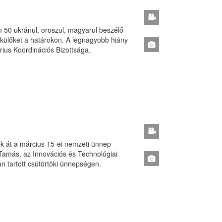
50 ukránul, oroszul, magyarul beszélő
ekülőket a határokon. A legnagyobb hiány
rius Koordinációs Bizottsága.
k át a március 15-ei nemzeti ünnep
Tamás, az Innovációs és Technológiai
an tartott csütörtöki ünnepségen.