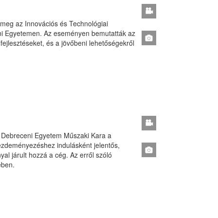
t meg az Innovációs és Technológiai
ni Egyetemen. Az eseményen bemutatták az
-fejlesztéseket, és a jövőbeni lehetőségekről
e a Debreceni Egyetem Műszaki Kara a
kezdeményezéshez indulásként jelentős,
al járult hozzá a cég. Az erről szóló
ében.