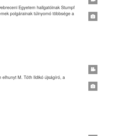
 a Debreceni Egyetem hallgatóinak Stumpf
temek polgárainak túlnyomó többsége a
elhunyt M. Tóth Ildikó újságíró, a