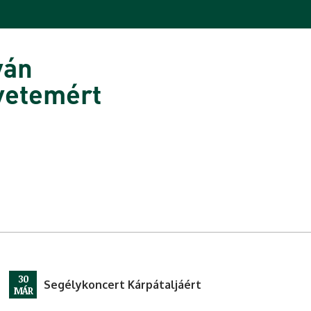
ván
yetemért
30
Segélykoncert Kárpátaljáért
MÁR