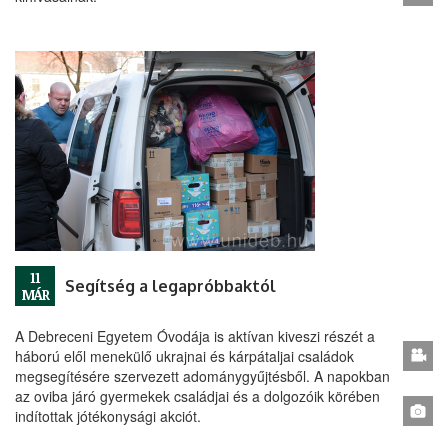
11
Segítség a legapróbbaktól
MÁR
A Debreceni Egyetem Óvodája is aktívan kiveszi részét a
háború elől menekülő ukrajnai és kárpátaljai családok
megsegítésére szervezett adománygyűjtésből. A napokban
az oviba járó gyermekek családjai és a dolgozóik körében
indítottak jótékonysági akciót.