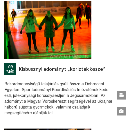
09
Kisbusznyi adományt „koriztak össze”
MÁR
Rekordmennyiségű felajánlás gyűlt össze a Debreceni
Egyetem Sporttudományi Koordinációs Intézetének kedd
esti, jótékonysági korcsolyaestjén a Jégcsarnokban. Az
adományt a Magyar Vöröskereszt segítségével az ukrajnai
háború sújtotta gyermekek, valamint családjaik
megsegítésére ajánlják fel.