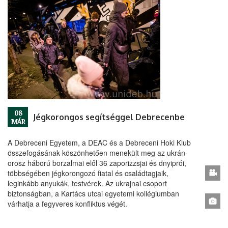
08
Jégkorongos segítséggel Debrecenbe
MÁR
A Debreceni Egyetem, a DEAC és a Debreceni Hoki Klub
összefogásának köszönhetően menekült meg az ukrán-
orosz háború borzalmai elől 36 zaporizzsjai és dnyiprói,
többségében jégkorongozó fiatal és családtagjaik,
leginkább anyukák, testvérek. Az ukrajnai csoport
biztonságban, a Kartács utcai egyetemi kollégiumban
várhatja a fegyveres konfliktus végét.