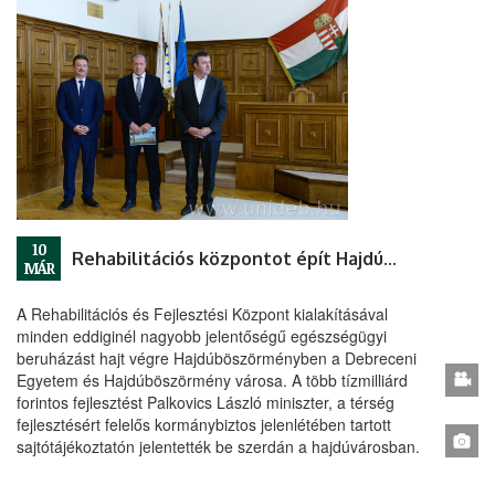
10
Rehabilitációs központot épít Hajdúböszörményben a DE és a város
MÁR
A Rehabilitációs és Fejlesztési Központ kialakításával
minden eddiginél nagyobb jelentőségű egészségügyi
beruházást hajt végre Hajdúböszörményben a Debreceni
Egyetem és Hajdúböszörmény városa. A több tízmilliárd
forintos fejlesztést Palkovics László miniszter, a térség
fejlesztésért felelős kormánybiztos jelenlétében tartott
sajtótájékoztatón jelentették be szerdán a hajdúvárosban.