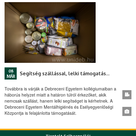
08
Segítség szállással, lelki támogatással, adománnyal
MÁR
Továbbra is várják a Debreceni Egyetem kollégiumaiban a
háborús helyzet miatt a határon túlról érkezőket, akik
nemcsak szállást, hanem lelki segítséget is kérhetnek. A
Debreceni Egyetem Mentálhigiénés és Esélyegyenlőségi
Központja is felajánlotta támogatását.
« első
‹ előző
…
151
152
153
154