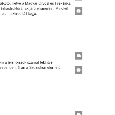
lkotó, illetve a Magyar Orvosi és Preklinikai
infrastruktúrának járó elismerést. Mindkét
cium akkreditált tagja.
tem a jelentkezők számát tekintve
recenben, 3-án a Szolnokon elérhető