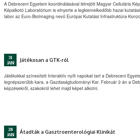
A Debreceni Egyetem koordinálásával létrejött Magyar Celluláris Képa
Képalkotó Laboratórium is elnyerte a legkiemelkedőbb hazai kutatási 
labor az Euro-BioImaging nevű Európai Kutatási Infrastruktúra Konzor
31
Játékosan a GTK-ról
JAN
Játékokkal színesített Interaktív nyílt napokat tart a Debreceni Egye
legnépszerűbb kara, a Gazdaságtudományi Kar. Február 2-án a Deb
képzésekről, szakokról lehet majd képet alkotni.
28
Átadták a Gasztroenterológiai Klinikát
JAN