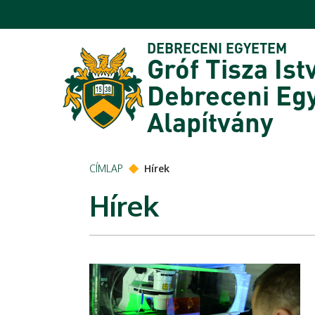
Ugrás a tartalomra
DEBRECENI EGYETEM
Gróf Tisza Ist
Debreceni Eg
Alapítvány
CÍMLAP
Hírek
Hírek