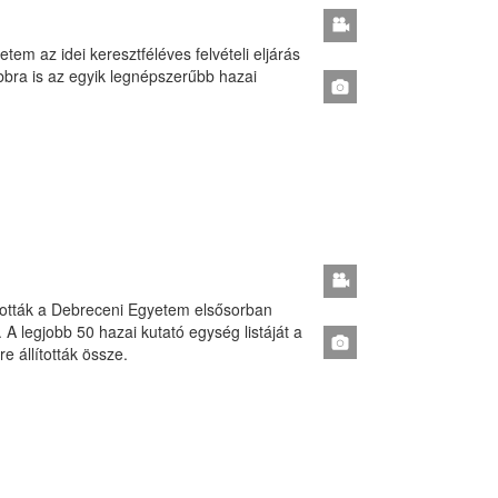
em az idei keresztféléves felvételi eljárás
bbra is az egyik legnépszerűbb hazai
ztották a Debreceni Egyetem elsősorban
 A legjobb 50 hazai kutató egység listáját a
 állították össze.