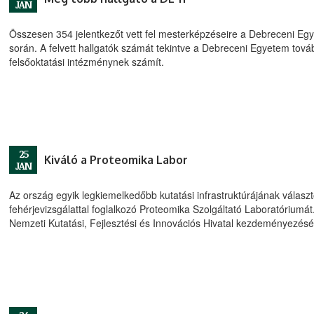
JAN
Összesen 354 jelentkezőt vett fel mesterképzéseire a Debreceni Egyet
során. A felvett hallgatók számát tekintve a Debreceni Egyetem tová
felsőoktatási intézménynek számít.
25
Kiváló a Proteomika Labor
JAN
Az ország egyik legkiemelkedőbb kutatási infrastruktúrájának válas
fehérjevizsgálattal foglalkozó Proteomika Szolgáltató Laboratóriumát.
Nemzeti Kutatási, Fejlesztési és Innovációs Hivatal kezdeményezésére