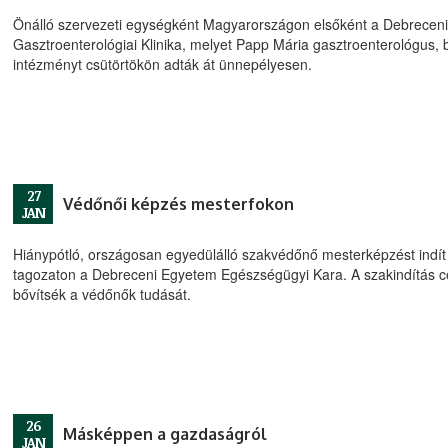
Önálló szervezeti egységként Magyarországon elsőként a Debreceni E
Gasztroenterológiai Klinika, melyet Papp Mária gasztroenterológus, 
intézményt csütörtökön adták át ünnepélyesen.
27
Védőnői képzés mesterfokon
JAN
Hiánypótló, országosan egyedülálló szakvédőnő mesterképzést indít 
tagozaton a Debreceni Egyetem Egészségügyi Kara. A szakindítás célj
bővítsék a védőnők tudását.
26
Másképpen a gazdaságról
JAN