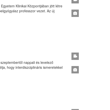
gyetem Klinikai Központjában jött létre
belgyógyász professzor vezet. Az új
szeptembertől nappali és levelező
a, hogy interdiszciplináris ismeretekkel