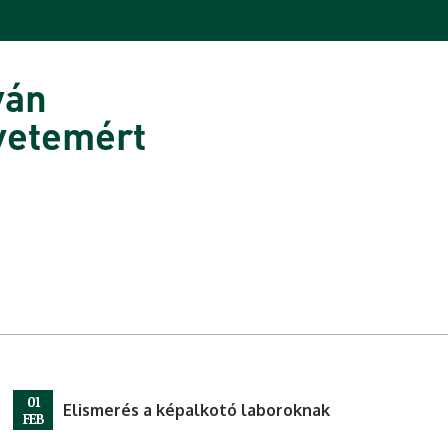
ván
yetemért
01
Elismerés a képalkotó laboroknak
FEB