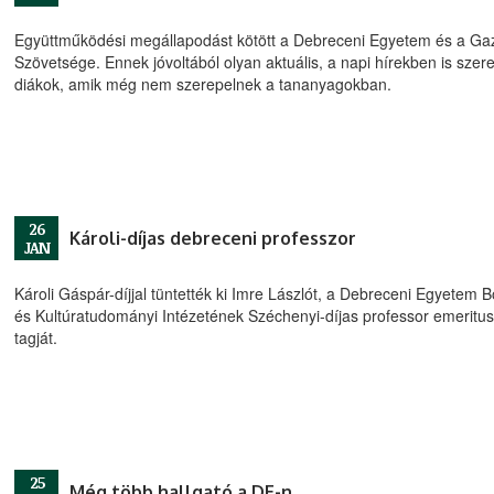
Együttműködési megállapodást kötött a Debreceni Egyetem és a G
Szövetsége. Ennek jóvoltából olyan aktuális, a napi hírekben is szer
diákok, amik még nem szerepelnek a tananyagokban.
26
Károli-díjas debreceni professzor
JAN
Károli Gáspár-díjjal tüntették ki Imre Lászlót, a Debreceni Egyetem
és Kultúratudományi Intézetének Széchenyi-díjas professor emeri
tagját.
25
Még több hallgató a DE-n