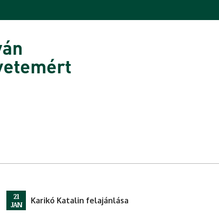
ván
yetemért
21
Karikó Katalin felajánlása
JAN