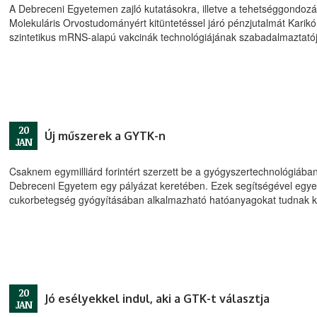
A Debreceni Egyetemen zajló kutatásokra, illetve a tehetséggondozás
Molekuláris Orvostudományért kitüntetéssel járó pénzjutalmát Karikó
szintetikus mRNS-alapú vakcinák technológiájának szabadalmaztatój
20
Új műszerek a GYTK-n
JAN
Csaknem egymilliárd forintért szerzett be a gyógyszertechnológiáb
Debreceni Egyetem egy pályázat keretében. Ezek segítségével egyeb
cukorbetegség gyógyításában alkalmazható hatóanyagokat tudnak kif
20
Jó esélyekkel indul, aki a GTK-t választja
JAN