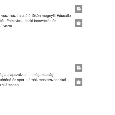
vesz részt a csütörtökön megnyílt Educatio
tón Palkovics László innovációs és
úlyozta.
lógia alapszakkal, mezőgazdasági
akvédőnő és sportmérnök mesterszakokkal –
i eljárásban.