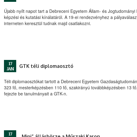
Újabb nyílt napot tart a Debreceni Egyetem Állam- és Jogtudományi K
képzési és kutatási kínálatáról. A 19-ei rendezvényhez a pályaválasztá
interneten keresztül tudnak majd csatlakozni.
17
GTK téli diplomaosztó
JAN
Téli diplomaosztókat tartott a Debreceni Egyetem Gazdaságtudomá
323 fő, mesterképzésben 110 fő, szakirányú továbbképzésben 13 fő,
fejezte be tanulmányait a GTK-n.
17
„Mini” állásbörze a Műszaki Karon