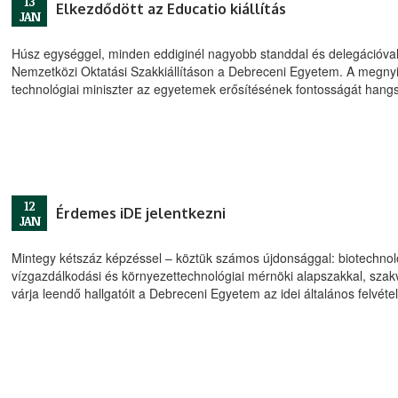
13
Elkezdődött az Educatio kiállítás
JAN
Húsz egységgel, minden eddiginél nagyobb standdal és delegációval 
Nemzetközi Oktatási Szakkiállításon a Debreceni Egyetem. A megnyi
technológiai miniszter az egyetemek erősítésének fontosságát hangs
12
Érdemes iDE jelentkezni
JAN
Mintegy kétszáz képzéssel – köztük számos újdonsággal: biotechno
vízgazdálkodási és környezettechnológiai mérnöki alapszakkal, sz
várja leendő hallgatóit a Debreceni Egyetem az idei általános felvétel