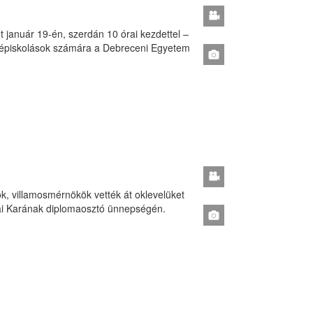
 január 19-én, szerdán 10 órai kezdettel –
középiskolások számára a Debreceni Egyetem
, villamosmérnökök vették át oklevelüket
i Karának diplomaosztó ünnepségén.