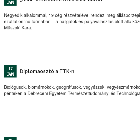
JAN
Negyedik alkalommal, 19 cég részvételével rendezi meg állásbörzéjét
ezúttal online formában – a hallgatók és pályaválasztás előtt álló 
Műszaki Kara.
17
Diplomaosztó a TTK-n
JAN
Biológusok, biomérnökök, geográfusok, vegyészek, vegyészmérnökök
pénteken a Debreceni Egyetem Természettudományi és Technológia