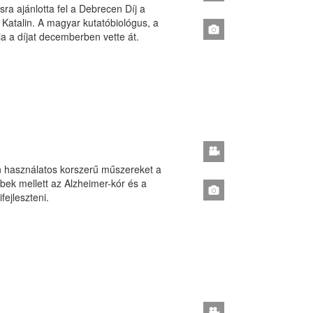
ra ajánlotta fel a Debrecen Díj a
 Katalin. A magyar kutatóbiológus, a
a a díjat decemberben vette át.
an használatos korszerű műszereket a
ek mellett az Alzheimer-kór és a
ejleszteni.