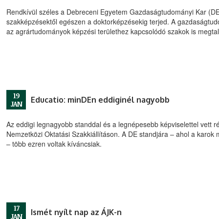
Rendkívül széles a Debreceni Egyetem Gazdaságtudományi Kar (DE 
szakképzésektől egészen a doktorképzésekig terjed. A gazdaságtudo
az agrártudományok képzési területhez kapcsolódó szakok is megtal
19
Educatio: minDEn eddiginél nagyobb
JAN
Az eddigi legnagyobb standdal és a legnépesebb képviselettel vett 
Nemzetközi Oktatási Szakkiállításon. A DE standjára – ahol a karok 
– több ezren voltak kíváncsiak.
17
Ismét nyílt nap az ÁJK-n
JAN