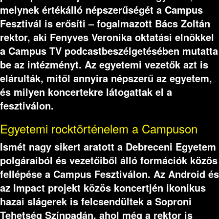
melynek értékálló népszerűségét a Campus
Fesztivál is erősíti – fogalmazott Bács Zoltán
rektor, aki Fenyves Veronika oktatási elnökkel
a Campus TV podcastbeszélgetésében mutatta
be az intézményt. Az egyetemi vezetők azt is
elárulták, mitől annyira népszerű az egyetem,
és milyen koncertekre látogattak el a
fesztiválon.
Egyetemi rocktörténelem a Campuson
Ismét nagy sikert aratott a Debreceni Egyetem
polgáraiból és vezetőiből álló formációk közös
fellépése a Campus Fesztiválon. Az Android és
az Impact projekt közös koncertjén ikonikus
hazai slágerek is felcsendültek a Soproni
Tehetség Színpadán, ahol még a rektor is