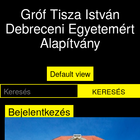
Ugrás a tartalomra
Gróf Tisza István
Debreceni Egyetemért
Alapítvány
Default view
KERESÉS
Bejelentkezés