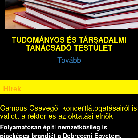
TUDOMÁNYOS ÉS TÁRSADALMI
TANÁCSADÓ TESTÜLET
Tovább
Hírek
Campus Csevegő: koncertlátogatásairól is
vallott a rektor és az oktatási elnök
Folyamatosan építi nemzetközileg is
piacképes brandjét a Debreceni Egyetem,