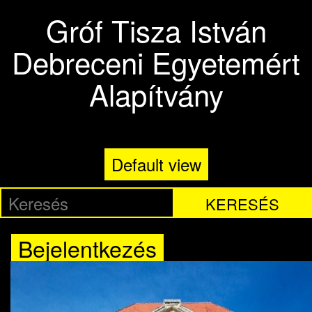
Ugrás a tartalomra
Gróf Tisza István
Debreceni Egyetemért
Alapítvány
Default view
KERESÉS
Bejelentkezés