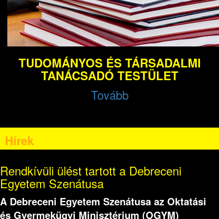
TUDOMÁNYOS ÉS TÁRSADALMI
TANÁCSADÓ TESTÜLET
Tovább
Hírek
Rendkívüli ülést tartott a Debreceni
Egyetem Szenátusa
A Debreceni Egyetem Szenátusa az Oktatási
és Gyermekügyi Minisztérium (OGYM)